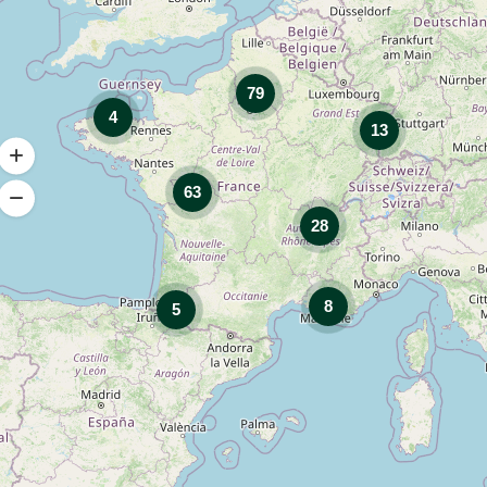
79
4
13
63
28
8
5