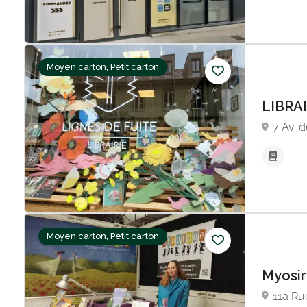
Moyen carton, Petit carton
LIBRA
7 Av. 
Moyen carton, Petit carton
Myosir
11a Ru