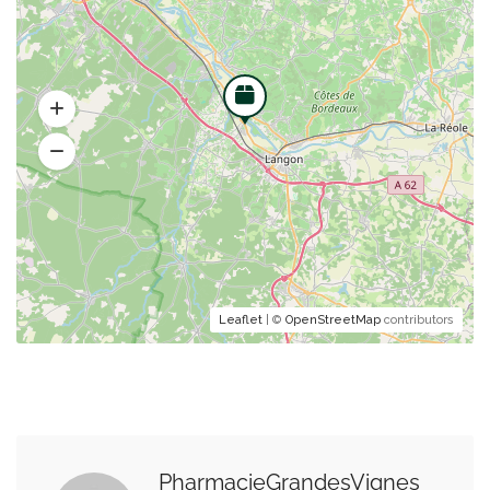
Leaflet
| ©
OpenStreetMap
contributors
PharmacieGrandesVignes