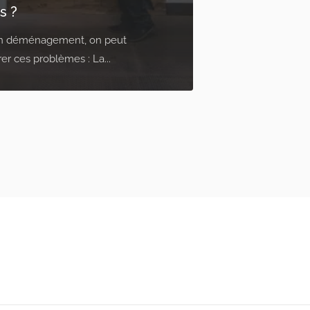
s ?
un déménagement, on peut
er ces problèmes : La...