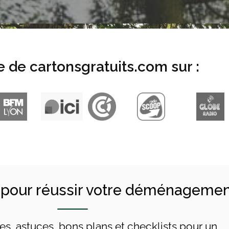
e de cartonsgratuits.com sur :
 pour réussir votre déménageme
es, astuces, bons plans et checklists pour un