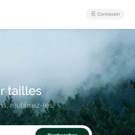
Connexion
ar
tailles
s, réutilisez-les.