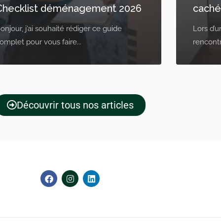
Checklist déménagement 2026
caché
onjour, j’ai souhaité rédiger ce guide
Lors d’
omplet pour vous faire...
rencontr
Découvrir tous nos articles