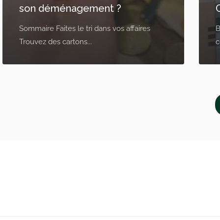
son déménagement ?
Sommaire Faites le tri dans vos affaires
B
Trouvez des cartons...
c