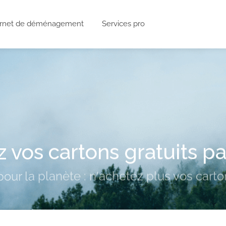
rnet de déménagement
Services pro
 vos cartons gratuits p
our la planète : n'achetez plus vos carton