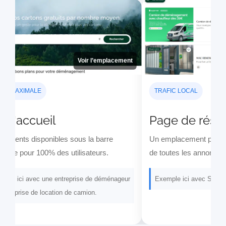
PAGE D’ACCUEIL
TOP 
TÉ MAXIMALE
TRAFIC LOCAL
d'accueil
Page de résult
ments disponibles sous la barre
Un emplacement premiu
che pour 100% des utilisateurs.
de toutes les annonces d
le ici avec une entreprise de déménageur
Exemple ici avec Supervan 
ntreprise de location de camion.