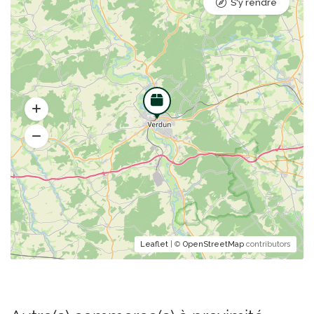
S'y rendre
Leaflet
| ©
OpenStreetMap
contributors