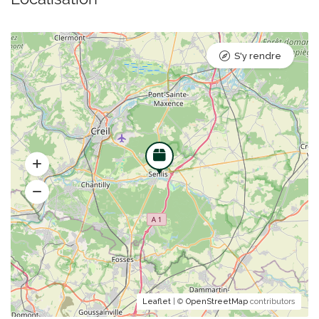
S'y rendre
Leaflet
| ©
OpenStreetMap
contributors