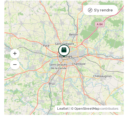
S'y rendre
Leaflet
| ©
OpenStreetMap
contributors