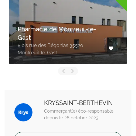
Pharmacie de Montreuil-le-
Gast
8 bis rue des Bégonias 35520
Montreuil-le-Gast
KRYSSAINT-BERTHEVIN
Commerçant(e) éco-responsable
depuis le 28 octobre 2023