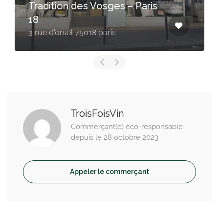
is
Pixieboots
6 Rue de la Salle, 78100 Saint-
Germain-en-Laye
TroisFoisVin
Commerçant(e) éco-responsable
depuis le 28 octobre 2023
Appeler le commerçant