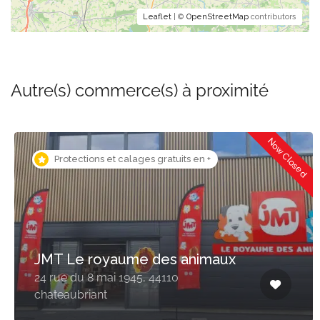
Leaflet
| ©
OpenStreetMap
contributors
Autre(s) commerce(s) à proximité
Now Closed
Protections et calages gratuits en +
JMT Le royaume des animaux
24 rue du 8 mai 1945, 44110
chateaubriant