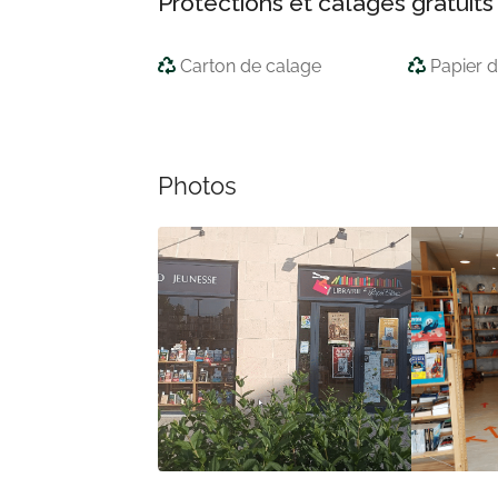
Protections et calages gratuits
Carton de calage
Papier 
Photos