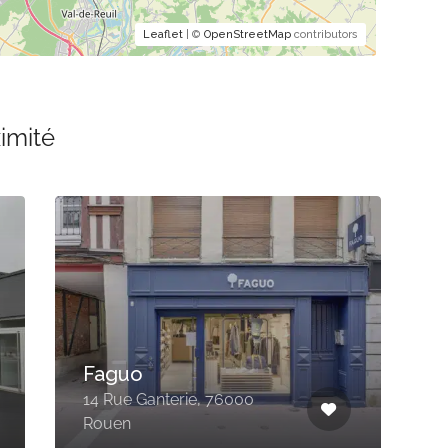
Leaflet
| ©
OpenStreetMap
contributors
imité
La vie Claire
4
117 Rue Hector Malot,
7
76240 Le Mesnil-Esnard
P