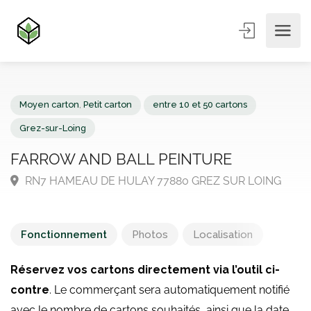
Moyen carton
,
Petit carton
entre 10 et 50 cartons
Grez-sur-Loing
FARROW AND BALL PEINTURE
RN7 HAMEAU DE HULAY 77880 GREZ SUR LOING
Fonctionnement
Photos
Localisation
Réservez vos cartons directement via l’outil ci-
contre
. Le commerçant sera automatiquement notifié
avec le nombre de cartons souhaités, ainsi que la date