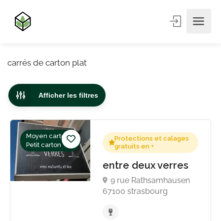
carrés de carton plat
Afficher les filtres
Moyen carton,
Protections et calages
Petit carton
gratuits en +
entre deux verres
9 rue Rathsamhausen
67100 strasbourg