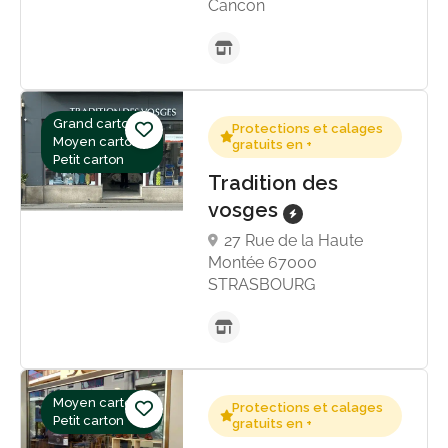
Cancon
Grand carton,
Protections et calages
Moyen carton,
gratuits en +
Petit carton
Tradition des
vosges
27 Rue de la Haute
Montée 67000
STRASBOURG
Moyen carton,
Protections et calages
Petit carton
gratuits en +