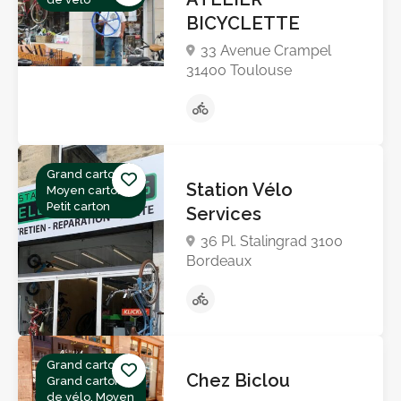
BICYCLETTE
33 Avenue Crampel
31400 Toulouse
Grand carton,
Station Vélo
Moyen carton,
Petit carton
Services
36 Pl. Stalingrad 3100
Bordeaux
Grand carton,
Chez Biclou
Grand carton
de vélo, Moyen